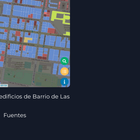
edificios de Barrio de Las
Atlas identidades rel
Fuentes