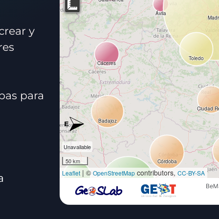
rear y
res
pas para
a