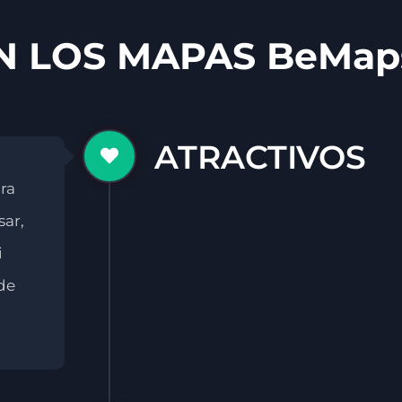
 LOS MAPAS BeMap
ATRACTIVOS
ra
sar,
i
de